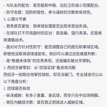
– 与队友的配合：是否能和中路、边后卫形成小范围配合。
– 防守态度：回防积极性、参与逼抢的次数和有效性。
3. 心理与节奏
– 首秀是否紧张：简单球处理是否出现非受迫失误。
– 在球队打不开局面时的应对：是急躁、强行表演，还是继
续遵循战术。
– 面对对方针对性防守：能否调整自己的跑位和拿球区域。
即使他没取得进球或助攻，依旧可以通过这些维度判断：
– 是“数据未体现”的优秀表现，还是确实被对手限制。
3. 西班牙被零封：从“控球足球”看进攻问题
西班牙一如既往地掌控球权，却无法破门。专业球迷可以从
以下角度分析：
1. 控球是否有效
– 纵深威胁：有多少直塞、身后球，而非只在中后场倒脚。
– 禁区内触球次数：是否真正把球送入威胁区域。