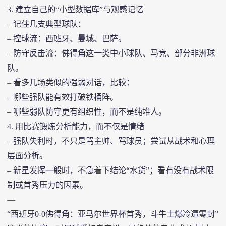
3. 建立自己的“小型数据库”与观感记忆
– 记住几支典型球队：
– 控球流：西班牙、曼城、巴萨。
– 防守反击流：佛得角这一类中小球队、马竞、部分非洲球
队。
– 看多几场类似的强弱对话，比较：
– 哪些强队能有效打破铁桶阵。
– 哪些弱队防守更有组织性，而不是纯堆人。
4. 用比赛锻炼分析能力，而不仅是情绪
– 强队失利时，不只是骂主帅、骂球员；尝试从战术和心理
层面分析。
– 新星发挥一般时，不急着下结论“水货”；看有没有战术限
制或首秀压力的因素。
—
“西班牙0-0佛得角：亚马尔世界杯首秀，斗牛士爆冷遭零封”