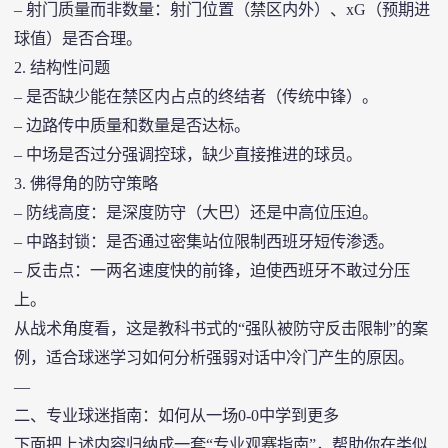
– 射门质量而非数量：射门位置（禁区内外）、xG（预期进
球值）是否合理。
2. 结构性问题
– 是否缺少能在禁区内占点的终结者（传统中锋）。
– 边路传中质量和数量是否达标。
– 中场是否过分强调控球，缺少直接推进的球员。
3. 佛得角的防守策略
– 防线高度：是深度防守（大巴）还是中高位压迫。
– 中路封锁：是否通过密集站位限制西班牙短传渗透。
– 反击点：一两名速度快的前锋，迫使西班牙不敢过分压
上。
从战术角度看，这是教科书式的“强队被防守反击限制”的案
例，适合球迷学习如何分析强弱对话中冷门产生的原因。
—
二、专业球迷指南：如何从一场0-0中学到更多
下面把上述内容归纳成一套“专业观赛指南”，帮助你在类似