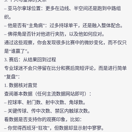
3. 个人与整体的关系
– 亚马尔拿球位置：更多在边线、半空间还是跑到中路组
织。
– 他是否有“主角病”：过多持球单干，还是融入整体配合。
– 佛得角是否针对他进行夹防，以及他如何应对。
通过这些观察，你会发现很多比赛中的微妙变化，而不仅只
是“谁赢了”。
3. 赛后：从结果回到过程
专业球迷不会只停留在比分和赛后简短评论，而是进行简单
“复盘”：
1. 数据核对直觉
查阅基本数据（任何主流数据网站即可）：
– 控球率、射门数、射中次数、角球数。
– 关键传球、传中次数、禁区内触球次数。
看数据是否支持你的观赛印象，比如：
– 你觉得西班牙“狂攻”，但数据却显示射中寥寥。