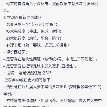
– 你觉得佛得角几乎没反击，然而数据中有多次高质量机
会。
2. 客观评价新星与球队
– 给亚马尔一个“专业评分维度”：
– 技术完成度（停球、传球、射门）
– 战术执行度（站位、配合、防守）
– 心理表现（敢于要球，还是过分紧张）
– 评价西班牙：
– 是否存在结构性问题（缺传统9号、中场过于同质化）。
– 是否需要在控球足球中加入更多“直接性”。
3. 思考：这是偶然还是必然？
把这场0-0放在更大的背景下：
– 西班牙在近几届大赛中是否多次出现“控球但效率低下”的
案例。
– 佛得角或类似球队（如摩洛哥、突尼斯等）是否在大赛中