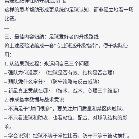
常通过纪律性防守制造冷门。
这样的思考帮助形成更系统的足球认知，而非孤立地看一场
比赛。
—
三、最佳内容归纳：足球爱好者的升级路线
将上述经验浓缩成一套“专业球迷升级指南”，便于实际使
用：
1. 从结果到过程：永远问自己三个问题
– 强队为何没赢？（控球是否有效、结构是否合理）
– 弱队凭什么拿分？（防守策略与反击威胁）
– 新星真正贡献在哪？（技术、战术、心理三个维度）
2. 养成基本数据与战术意识
– 不满足于“射门很多”，要关注射门质量和禁区内触球。
– 不只看进球和助攻，也看站位、配合、对球队结构的影
响。
– 学会识别：控球不等于掌控比赛，防守不等于被动挨打。