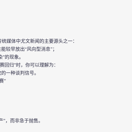
意大利传统媒体中尤文新闻的主要源头之一：
能较早放出“风向型消息”；
染”的现象。
汰赛回归”时，你可以理解为：
放的一种谈判信号。
赛”
资产”，而非急于抛售。