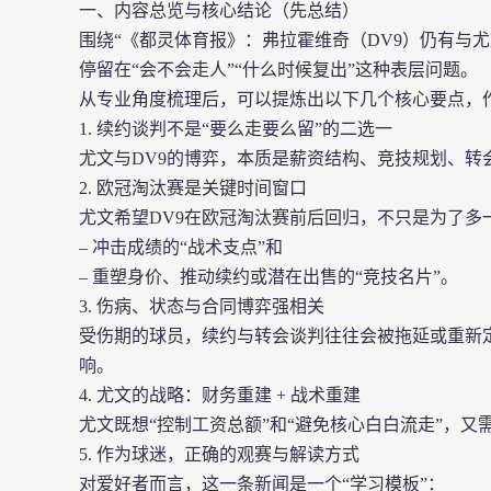
一、内容总览与核心结论（先总结）
围绕“《都灵体育报》：弗拉霍维奇（DV9）仍有与
停留在“会不会走人”“什么时候复出”这种表层问题。
从专业角度梳理后，可以提炼出以下几个核心要点，作
1. 续约谈判不是“要么走要么留”的二选一
尤文与DV9的博弈，本质是薪资结构、竞技规划、转
2. 欧冠淘汰赛是关键时间窗口
尤文希望DV9在欧冠淘汰赛前后回归，不只是为了多
– 冲击成绩的“战术支点”和
– 重塑身价、推动续约或潜在出售的“竞技名片”。
3. 伤病、状态与合同博弈强相关
受伤期的球员，续约与转会谈判往往会被拖延或重新
响。
4. 尤文的战略：财务重建 + 战术重建
尤文既想“控制工资总额”和“避免核心白白流走”，
5. 作为球迷，正确的观赛与解读方式
对爱好者而言，这一条新闻是一个“学习模板”：