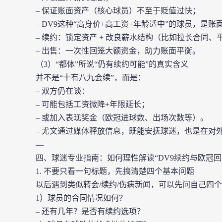
– 保证账面资产（核心球员）不至于贬值过快；
– DV9这种“高身价+高工资+年龄适中”的球员，是
– 续约：锁定资产 + 改良薪水结构（比如拉长合同、
– 出售：一次性回笼大额资金，助力账面平衡。
（3）“都体”所说“仍有续约可能”的真实含义
并不是“十有八九会续”，而是：
– 双方仍在谈：
– 可能包括工资微降+年限延长；
– 或加入表现奖金（欧冠进球数、出场次数等）。
– 尤文通过媒体释放信息，既能安抚球迷，也是在对
—
四、球迷专业指南：如何理性解读“DV9续约与欧冠回
1. 不要只看一句标题，先搞清楚四个基本问题
以后遇到类似转会/续约/伤病新闻，可以先问自己四
1）球员的合同情况如何？
– 还有几年？是否有续约选项？