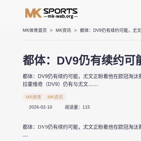
MK体育首页
>
MK资讯
>
都体：DV9仍有续约可能，尤
都体：DV9仍有续约
都体：DV9仍有续约可能，尤文正盼着他在欧冠淘汰
拉霍维奇（DV9）仍有与尤文……
MK体育
MK资讯
2026-02-10
阅读量：115
都体：DV9仍有续约可能，尤文正盼着他在欧冠淘汰
—