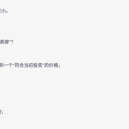
变小。
；
卖掉”？
卖到一个“符合当初投资”的价格；
滑；