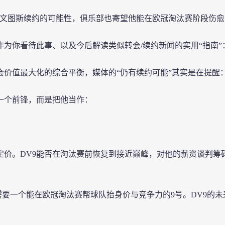
尤文图斯续约的可能性，俱乐部也寄望他能在欧冠淘汰赛阶段伤
为你看待此事、以及今后解读类似转会/续约新闻的实用“指南”
会价值最大化的综合平衡，媒体的“仍有续约可能”其实是在提醒
一个前锋，而是把他当作：
定价。DV9能否在淘汰赛前恢复到接近巅峰，对他的薪资谈判筹
又需要一个能在欧冠淘汰赛帮球队抬身价与竞争力的9号。DV9的