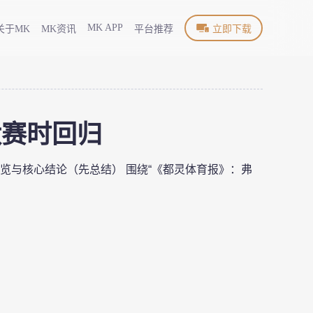
MK APP
关于MK
MK资讯
平台推荐
立即下载
汰赛时回归
览与核心结论（先总结） 围绕“《都灵体育报》：弗