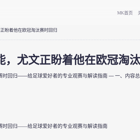
MK首页
文正盼着他在欧冠淘汰赛时回归
可能，尤文正盼着他在欧冠淘
赛时回归——给足球爱好者的专业观赛与解读指南 — 一、内容总
赛时回归——给足球爱好者的专业观赛与解读指南