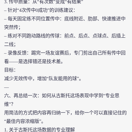
3. 传中质量：从“有次数”变成“有结果”
– 针对“4次传中0成功”的训练建议：
– 每天固定练不同位置传中：底线附近、肋部、快速推进中
突然传；
– 练对不同跑动路线的传球：前点、后点、点球点、后插上
二线；
– 录像反馈：踢完一场友谊赛后，专门剪出自己所有传中回
看——是选择错还是技术差。
目标：
减少无效传中，增加“队友能用的球”。
—
六、再总结一次：如何从古斯托这场表现中学到“专业思
维”？
用简洁的方式把内容再归纳一下，给你一个可以直接记住的
“最佳内容浓缩版”。
1. 关于古斯托这场数据的专业理解