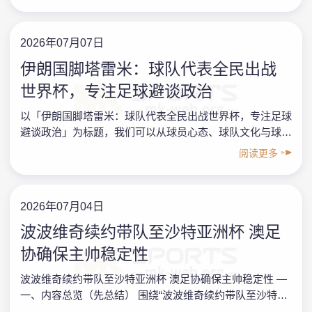
2026年07月07日
伊朗国脚塔雷米：球队代表全民出战
世界杯，专注足球避谈政治
以「伊朗国脚塔雷米：球队代表全民出战世界杯，专注足球
避谈政治」为标题，我们可以从球员心态、球队文化与球迷
行为三个维度，提炼出一份给足球爱好者的专业指南。本文
阅读更多
先……
2026年07月04日
波波维奇续约带队至沙特亚洲杯 澳足
协确保主帅稳定性
波波维奇续约带队至沙特亚洲杯 澳足协确保主帅稳定性 —
一、内容总览（先总结） 围绕“波波维奇续约带队至沙特亚
洲杯，澳足协确保主帅稳定性”这件事，可以归纳出……