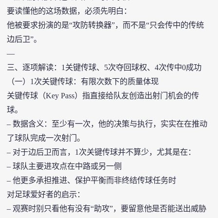
要读懂他的这场数据，必须先明白：
他被要求扮演的是“攻防转换器”，而不是“只会传中的传统
边后卫”。
—
三、逐项解读：1关键传球、5次夺回球权、4次传中0成功
（一）1次关键传球：有限次数下的质量体现
关键传球（Key Pass）指直接给队友创造出射门机会的传
球。
– 数据含义：至少有一次，他的决策与执行，实实在在推动
了球队完成一次射门。
– 对于边后卫而言，1次关键传球并不算少，尤其是在：
– 球队主要进攻点在中路或另一侧
– 他更多承担推进、保护平衡而非终结传球任务时
对足球爱好者的启示：
– 观赛时别只看他有没有“助攻”，要留意他是否能送出威胁