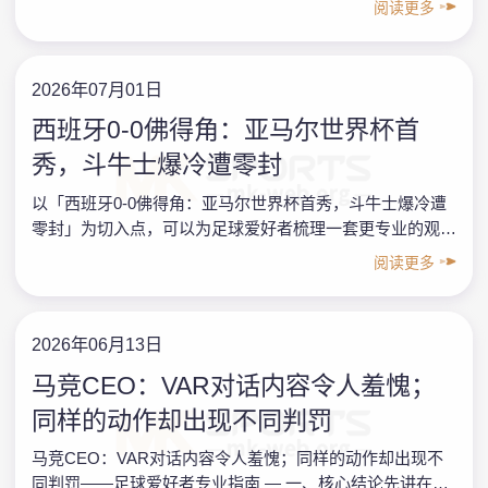
阅读更多
2026年07月01日
西班牙0-0佛得角：亚马尔世界杯首
秀，斗牛士爆冷遭零封
以「西班牙0-0佛得角：亚马尔世界杯首秀，斗牛士爆冷遭
零封」为切入点，可以为足球爱好者梳理一套更专业的观赛
与分析指南。下面先对比赛及背景进行总结，再归纳出供球
阅读更多
迷……
2026年06月13日
马竞CEO：VAR对话内容令人羞愧；
同样的动作却出现不同判罚
马竞CEO：VAR对话内容令人羞愧；同样的动作却出现不
同判罚——足球爱好者专业指南 — 一、核心结论先讲在前