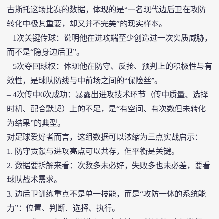
古斯托这场比赛的数据，体现的是“一名现代边后卫在攻防
转化中极其重要，却又并不完美”的现实样本。
– 1次关键传球：说明他在进攻端至少创造过一次实质威胁，
而不是“隐身边后卫”。
– 5次夺回球权：体现他在防守、反抢、预判上的积极性与有
效性，是球队防线与中前场之间的“保险丝”。
– 4次传中0次成功：暴露出进攻技术环节（传中质量、选择
时机、配合默契）上的不足，是“有空间、有次数但未转化
为结果”的典型。
对足球爱好者而言，这组数据可以浓缩为三点实战启示：
1. 防守贡献与进攻亮点可以共存，但平衡是关键。
2. 数据要拆解来看：次数多未必好，失败多也未必差，要看
球队战术需求。
3. 边后卫训练重点不是单一技能，而是“攻防一体的系统能
力”：位置、判断、选择、执行。