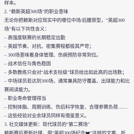
样本。
2. “赖斯英超300场”的职业意味
无论你把赖斯对应现实中的哪位中场/后腰原型，“英超300
场”有以下共性含义：
– 高强度联赛的长期稳定出勤
– 英超节奏、对抗、密集赛程都极其严苛；
– 300场意味着身体管理、伤病预防非常到位。
– 战术信任与角色稳固
– 多数教练只会对“战术支柱级”球员给出如此高的出场数；
– 中场球员若达到300场，通常兼具防守覆盖、出球能力和比
赛阅读能力。
– 职业寿命管理得当
– 控制体脂、周期训练、伤后科学恢复、合理参赛负荷……
– 这些经验对业余球员同样有借鉴意义。
3. 社交媒体更新：现代球员的“第二赛场”
赖斯赛后更新社媒，用“英超300场纪念❤️”这样的文案，折