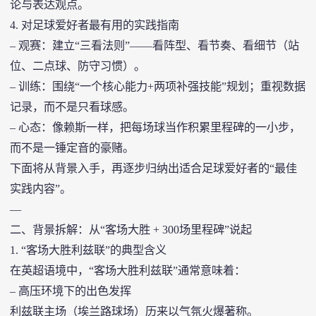
论与表达观点。
4. 对足球爱好者最有用的实践指南
– 观赛：建立“三看法则”——看阵型、看节奏、看细节（站
位、二点球、防守习惯）。
– 训练：围绕“一个核心能力+两项补强技能”规划；重视数据
记录，而不是只看球感。
– 心态：像赖斯一样，把每场球当作积累里程碑的一小步，
而不是一锤定音的豪赌。
下面将从背景入手，再逐步归纳出适合足球爱好者的“最佳
实践内容”。
—
二、背景拆解：从“客场大胜 + 300场里程碑”说起
1. “客场大胜利兹联”的典型含义
在英超语境中，“客场大胜利兹联”通常意味着：
– 高压环境下的出色发挥
利兹联主场（埃兰路球场）历来以气氛火爆著称。