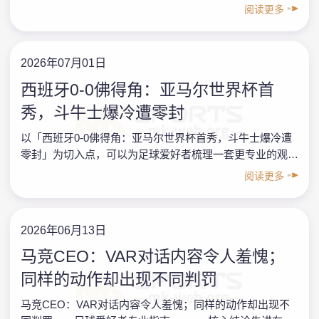
洲杯，澳足协确保主帅稳定性”这件事，可以归纳出……
阅读更多
2026年07月01日
西班牙0-0佛得角：亚马尔世界杯首
秀，斗牛士爆冷遭零封
以「西班牙0-0佛得角：亚马尔世界杯首秀，斗牛士爆冷遭
零封」为切入点，可以为足球爱好者梳理一套更专业的观赛
与分析指南。下面先对比赛及背景进行总结，再归纳出供球
阅读更多
迷……
2026年06月13日
马竞CEO：VAR对话内容令人羞愧；
同样的动作却出现不同判罚
马竞CEO：VAR对话内容令人羞愧；同样的动作却出现不