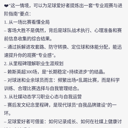
❤️”这一情境，可以为足球爱好者提炼出一套“专业观赛与进
阶指南”要点：
1. 从一场比赛看懂全局
– 客场大胜不是偶然，背后是球队战术执行、心理准备和赛
前信息收集的综合结果。
– 通过拆解进攻套路、防守转换、定位球和体能分配，能迅
速提升你的观赛“专业感”。
2. 从里程碑理解职业生涯规划
– 赖斯英超300场，是“长期稳定+持续进步”的结晶。
– 对球迷和业余球员而言：频繁出场≠乱踢比赛，而是科学
训练、合理比赛选择与自我管理结合。
3. 从社媒动态学习职业心态与自我运营
– 赛后发文纪念里程碑，是现代球员“自我品牌建设”的一
环。
– 足球爱好者可借鉴：如何记录成长、如何在社媒上健康讨