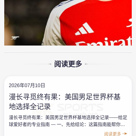
阅读更多
2026年07月10日
漫长寻觅终有果：美国男足世界杯基
地选择全记录
漫长寻觅终有果：美国男足世界杯基地选择全记录——给足
球爱好者的专业指南 — 一、先给结论：这篇指南能帮你什
么？ 围绕“美国男足世界杯基地选择全记录”这个核心案……
阅读更多