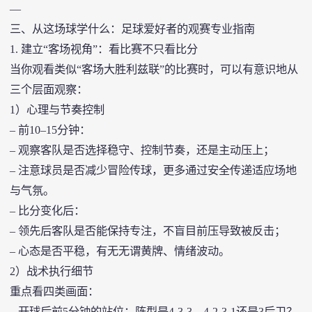
—
三、从这场球学什么：足球爱好者的观赛专业指南
1. 建立“客场视角”：看比赛不只看比分
当你观看类似“客场大胜利兹联”的比赛时，可以有意识地从
三个层面观察：
1）心理与节奏控制
– 前10–15分钟：
– 观察客队是否选择稳守、控制节奏，还是主动压上；
– 注意球员是否减少冒险传球，更多通过安全传递适应场地
与气氛。
– 比分变化后：
– 领先后客队是否能保持专注，不盲目前压导致被反击；
– 心态是否平稳，有无无谓黄牌、情绪波动。
2）战术执行细节
重点看四类画面：