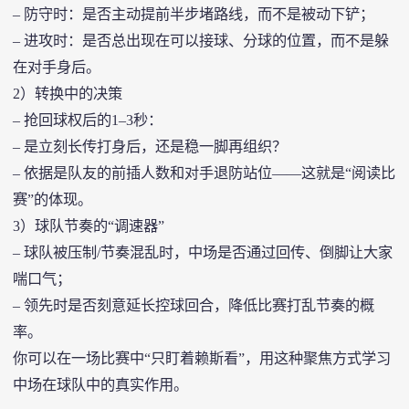
– 防守时：是否主动提前半步堵路线，而不是被动下铲；
– 进攻时：是否总出现在可以接球、分球的位置，而不是躲
在对手身后。
2）转换中的决策
– 抢回球权后的1–3秒：
– 是立刻长传打身后，还是稳一脚再组织？
– 依据是队友的前插人数和对手退防站位——这就是“阅读比
赛”的体现。
3）球队节奏的“调速器”
– 球队被压制/节奏混乱时，中场是否通过回传、倒脚让大家
喘口气；
– 领先时是否刻意延长控球回合，降低比赛打乱节奏的概
率。
你可以在一场比赛中“只盯着赖斯看”，用这种聚焦方式学习
中场在球队中的真实作用。