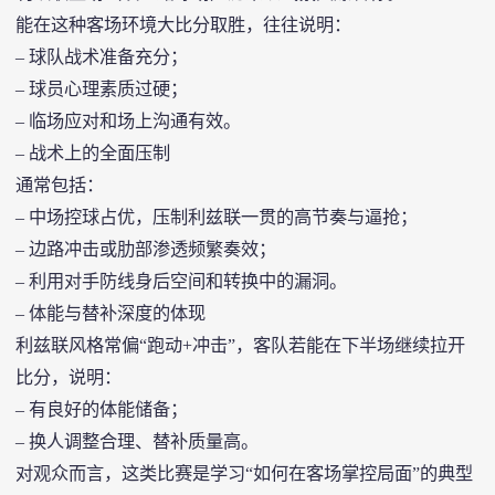
能在这种客场环境大比分取胜，往往说明：
– 球队战术准备充分；
– 球员心理素质过硬；
– 临场应对和场上沟通有效。
– 战术上的全面压制
通常包括：
– 中场控球占优，压制利兹联一贯的高节奏与逼抢；
– 边路冲击或肋部渗透频繁奏效；
– 利用对手防线身后空间和转换中的漏洞。
– 体能与替补深度的体现
利兹联风格常偏“跑动+冲击”，客队若能在下半场继续拉开
比分，说明：
– 有良好的体能储备；
– 换人调整合理、替补质量高。
对观众而言，这类比赛是学习“如何在客场掌控局面”的典型