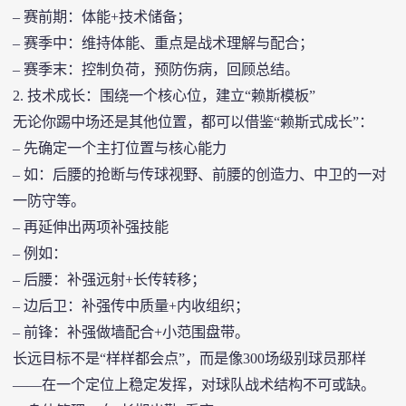
– 赛前期：体能+技术储备；
– 赛季中：维持体能、重点是战术理解与配合；
– 赛季末：控制负荷，预防伤病，回顾总结。
2. 技术成长：围绕一个核心位，建立“赖斯模板”
无论你踢中场还是其他位置，都可以借鉴“赖斯式成长”：
– 先确定一个主打位置与核心能力
– 如：后腰的抢断与传球视野、前腰的创造力、中卫的一对
一防守等。
– 再延伸出两项补强技能
– 例如：
– 后腰：补强远射+长传转移；
– 边后卫：补强传中质量+内收组织；
– 前锋：补强做墙配合+小范围盘带。
长远目标不是“样样都会点”，而是像300场级别球员那样
——在一个定位上稳定发挥，对球队战术结构不可或缺。