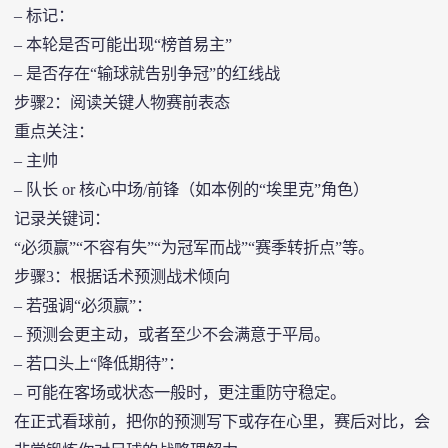
– 标记：
– 本轮是否可能出现“榜首易主”
– 是否存在“输球就告别争冠”的红线战
步骤2：阅读关键人物赛前表态
重点关注：
– 主帅
– 队长 or 核心中场/前锋（如本例的“埃里克”角色）
记录关键词：
“必须赢”“不容有失”“为冠军而战”“赛季转折点”等。
步骤3：根据话术预测战术倾向
– 若强调“必须赢”：
– 预测会更主动，或者至少不会满意于平局。
– 若口头上“降低期待”：
– 可能在客场或状态一般时，更注重防守稳定。
在正式看球前，把你的预测写下或存在心里，赛后对比，会