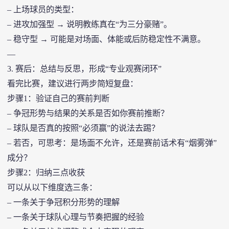
– 上场球员的类型：
– 进攻加强型 → 说明教练真在“为三分豪赌”。
– 稳守型 → 可能是对场面、体能或后防稳定性不满意。
—
3. 赛后：总结与反思，形成“专业观赛闭环”
看完比赛，建议进行两步简短复盘：
步骤1：验证自己的赛前判断
– 争冠形势与结果的关系是否如你赛前推断？
– 球队是否真的按照“必须赢”的说法去踢？
– 若否，可思考：是场面不允许，还是赛前话术有“烟雾弹”
成分？
步骤2：归纳三点收获
可以从以下维度选三条：
– 一条关于争冠积分形势的理解
– 一条关于球队心理与节奏把握的经验