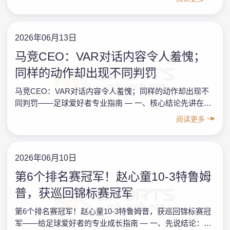
迷……
2026年06月13日
马竞CEO：VAR对话内容令人羞愧；
同样的动作却出现不同判罚
马竞CEO：VAR对话内容令人羞愧；同样的动作却出现不
同判罚——足球爱好者专业指南 — 一、核心结论先讲在前
面（总结） 围绕“马竞CEO：VAR对话内容令人羞愧；同样
阅读更多
的动……
2026年06月10日
第6个排名赛冠军！赵心童10-3特鲁姆
普，获巡回锦标赛冠军
第6个排名赛冠军！赵心童10-3特鲁姆普，获巡回锦标赛冠
军——给足球爱好者的专业成长指南 — 一、先说结论：本