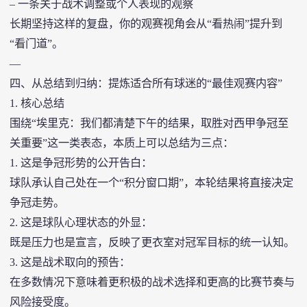
– 一条关于战术调整或个人表现的观察
长期坚持这样的复盘，你的观赛视角会从“看热闹”提升到
“看门道”。
—
四、从总结到归纳：提炼适合所有球迷的“最佳观赛内容”
1. 核心总结
围绕“埃里克：我们都清楚下午的结果，取胜对西甲争冠至
关重要”这一类表态，本质上可以总结为三点：
1. 这是争冠形势的公开告白：
球队承认自己处在一个“积分窗口期”，本轮结果将直接决定
争冠走势。
2. 这是球队心理状态的外显：
既是压力也是宣言，反映了更衣室对冠军目标的统一认知。
3. 这是战术取向的预告：
在多数情况下意味着更积极的战术选择和更高的比赛节奏与
风险接受度。