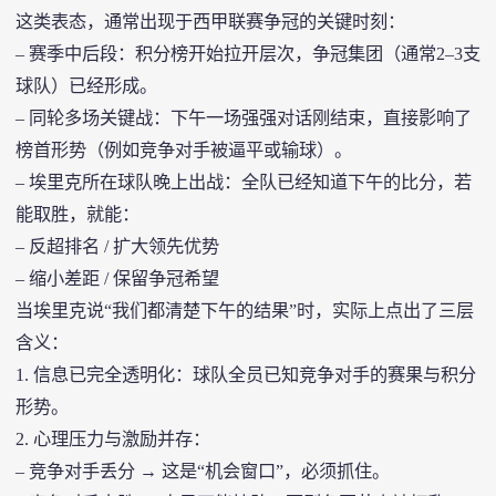
这类表态，通常出现于西甲联赛争冠的关键时刻：
– 赛季中后段：积分榜开始拉开层次，争冠集团（通常2–3支
球队）已经形成。
– 同轮多场关键战：下午一场强强对话刚结束，直接影响了
榜首形势（例如竞争对手被逼平或输球）。
– 埃里克所在球队晚上出战：全队已经知道下午的比分，若
能取胜，就能：
– 反超排名 / 扩大领先优势
– 缩小差距 / 保留争冠希望
当埃里克说“我们都清楚下午的结果”时，实际上点出了三层
含义：
1. 信息已完全透明化：球队全员已知竞争对手的赛果与积分
形势。
2. 心理压力与激励并存：
– 竞争对手丢分 → 这是“机会窗口”，必须抓住。