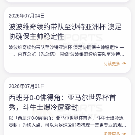
2026年07月04日
波波维奇续约带队至沙特亚洲杯 澳足
协确保主帅稳定性
波波维奇续约带队至沙特亚洲杯 澳足协确保主帅稳定性 —
一、内容总览（先总结） 围绕“波波维奇续约带队至沙特亚
洲杯，澳足协确保主帅稳定性”这件事，可以归纳出……
阅读更多
2026年07月01日
西班牙0-0佛得角：亚马尔世界杯首
秀，斗牛士爆冷遭零封
以「西班牙0-0佛得角：亚马尔世界杯首秀，斗牛士爆冷遭
零封」为切入点，可以为足球爱好者梳理一套更专业的观赛
与分析指南。下面先对比赛及背景进行总结，再归纳出供球
阅读更多