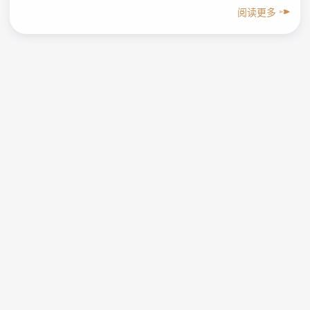
指南要点速览 以“赵心童10-3特鲁姆普夺得个人第6个排
阅读更多
名……