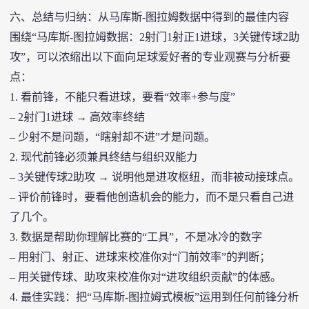
六、总结与归纳：从马库斯-图拉姆数据中得到的最佳内容
围绕“马库斯-图拉姆数据：2射门1射正1进球，3关键传球2助
攻”，可以浓缩出以下面向足球爱好者的专业观赛与分析要
点：
1. 看前锋，不能只看进球，要看“效率+参与度”
– 2射门1进球 → 高效率终结
– 少射不是问题，“瞎射却不进”才是问题。
2. 现代前锋必须兼具终结与组织双能力
– 3关键传球2助攻 → 说明他是进攻枢纽，而非被动接球点。
– 评价前锋时，要看他创造机会的能力，而不是只看自己进
了几个。
3. 数据是帮助你理解比赛的“工具”，不是冰冷的数字
– 用射门、射正、进球来校准你对“门前效率”的判断；
– 用关键传球、助攻来校准你对“进攻组织贡献”的体感。
4. 最佳实践：把“马库斯-图拉姆式模板”运用到任何前锋分析