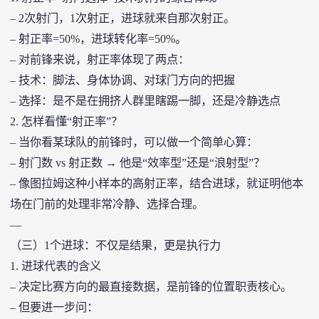
– 2次射门，1次射正，进球就来自那次射正。
– 射正率=50%，进球转化率=50%。
– 对前锋来说，射正率体现了两点：
– 技术：脚法、身体协调、对球门方向的把握
– 选择：是不是在拥挤人群里瞎踢一脚，还是冷静选点
2. 怎样看懂“射正率”？
– 当你看某球队的前锋时，可以做一个简单心算：
– 射门数 vs 射正数 → 他是“效率型”还是“浪射型”？
– 像图拉姆这种小样本的高射正率，结合进球，就证明他本
场在门前的处理非常冷静、选择合理。
—
（三）1个进球：不仅是结果，更是执行力
1. 进球代表的含义
– 决定比赛方向的最直接数据，是前锋的位置职责核心。
– 但要进一步问：