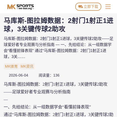
立即下载
马库斯-图拉姆数据：2射门1射正1进
MK首页
球，3关键传球2助攻
关于MK
马库斯-图拉姆数据：2射门1射正1进球，3关键传球2助攻——足
球爱好者专业观赛与分析指南 — 一、先给结论：从一组数据学
MK资讯
会“看懂前锋表现” 通过“马库斯-图拉姆数据：2射门1射正1进
球，3关……
MK APP
MK体育
MK资讯
平台推荐
2026-06-04
阅读量：136
马库斯-图拉姆数据：2射门1射正1进球，3关键传球2助攻
——足球爱好者专业观赛与分析指南
—
一、先给结论：从一组数据学会“看懂前锋表现”
通过“马库斯-图拉姆数据：2射门1射正1进球，3关键传球2助