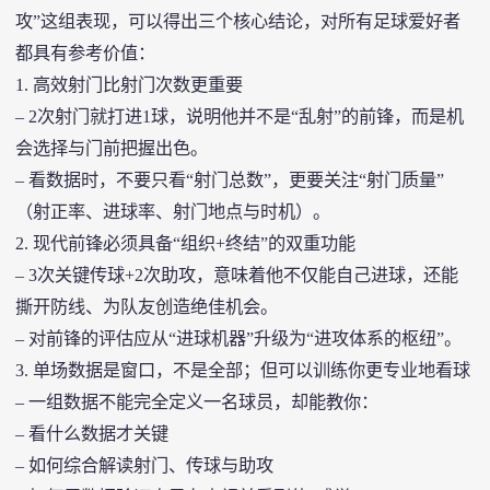
攻”这组表现，可以得出三个核心结论，对所有足球爱好者
都具有参考价值：
1. 高效射门比射门次数更重要
– 2次射门就打进1球，说明他并不是“乱射”的前锋，而是机
会选择与门前把握出色。
– 看数据时，不要只看“射门总数”，更要关注“射门质量”
（射正率、进球率、射门地点与时机）。
2. 现代前锋必须具备“组织+终结”的双重功能
– 3次关键传球+2次助攻，意味着他不仅能自己进球，还能
撕开防线、为队友创造绝佳机会。
– 对前锋的评估应从“进球机器”升级为“进攻体系的枢纽”。
3. 单场数据是窗口，不是全部；但可以训练你更专业地看球
– 一组数据不能完全定义一名球员，却能教你：
– 看什么数据才关键
– 如何综合解读射门、传球与助攻