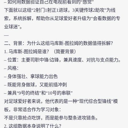
– 如何用数据验证自己在电视前看到的“感觉”
下面就以这组“2射门1射正1进球，3关键传球2助攻”为线
索，系统拆解，帮助你从足球爱好者升级为“会看数据的专
业球迷”。
—
二、背景：为什么这组马库斯-图拉姆的数据值得拆解？
1. 马库斯-图拉姆是谁？（简要背景）
– 位置：主要司职中锋/边锋，兼具速度、对抗与支点能力。
– 风格：
– 身体强壮、拿球能力出色
– 既能背身做球，又能前插冲刺
– 兼具“9号的终结”和“10号的串联”
对足球爱好者来说，他代表的是一种“现代综合型锋线”模
板，非常适合作为学习对象：
不是只靠抢点吃饼，而是能参与整条进攻链条。
2. 这组数据本身说明了什么？