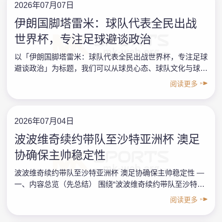
2026年07月07日
伊朗国脚塔雷米：球队代表全民出战
世界杯，专注足球避谈政治
以「伊朗国脚塔雷米：球队代表全民出战世界杯，专注足球
避谈政治」为标题，我们可以从球员心态、球队文化与球迷
行为三个维度，提炼出一份给足球爱好者的专业指南。本文
阅读更多
先……
2026年07月04日
波波维奇续约带队至沙特亚洲杯 澳足
协确保主帅稳定性
波波维奇续约带队至沙特亚洲杯 澳足协确保主帅稳定性 —
一、内容总览（先总结） 围绕“波波维奇续约带队至沙特亚
洲杯，澳足协确保主帅稳定性”这件事，可以归纳出……
阅读更多