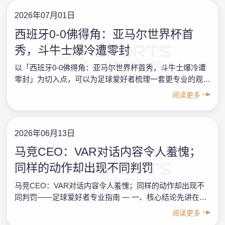
2026年07月01日
西班牙0-0佛得角：亚马尔世界杯首
秀，斗牛士爆冷遭零封
以「西班牙0-0佛得角：亚马尔世界杯首秀，斗牛士爆冷遭
零封」为切入点，可以为足球爱好者梳理一套更专业的观赛
与分析指南。下面先对比赛及背景进行总结，再归纳出供球
阅读更多
迷……
2026年06月13日
马竞CEO：VAR对话内容令人羞愧；
同样的动作却出现不同判罚
马竞CEO：VAR对话内容令人羞愧；同样的动作却出现不
同判罚——足球爱好者专业指南 — 一、核心结论先讲在前
面（总结） 围绕“马竞CEO：VAR对话内容令人羞愧；同样
阅读更多
的动……