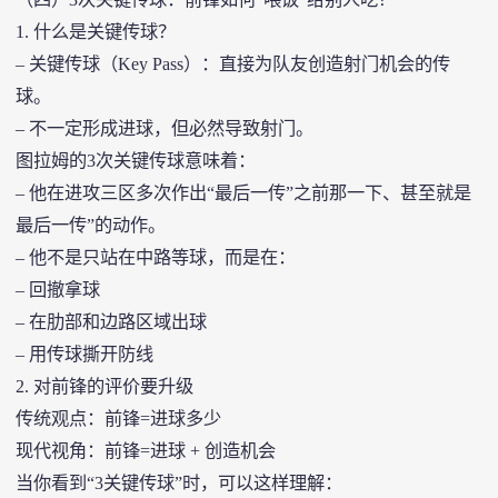
（四）3次关键传球：前锋如何“喂饭”给别人吃？
1. 什么是关键传球？
– 关键传球（Key Pass）：直接为队友创造射门机会的传
球。
– 不一定形成进球，但必然导致射门。
图拉姆的3次关键传球意味着：
– 他在进攻三区多次作出“最后一传”之前那一下、甚至就是
最后一传”的动作。
– 他不是只站在中路等球，而是在：
– 回撤拿球
– 在肋部和边路区域出球
– 用传球撕开防线
2. 对前锋的评价要升级
传统观点：前锋=进球多少
现代视角：前锋=进球 + 创造机会
当你看到“3关键传球”时，可以这样理解：