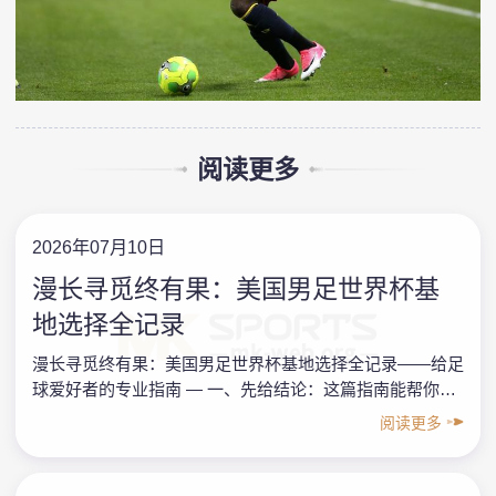
阅读更多
2026年07月10日
漫长寻觅终有果：美国男足世界杯基
地选择全记录
漫长寻觅终有果：美国男足世界杯基地选择全记录——给足
球爱好者的专业指南 — 一、先给结论：这篇指南能帮你什
么？ 围绕“美国男足世界杯基地选择全记录”这个核心案……
阅读更多