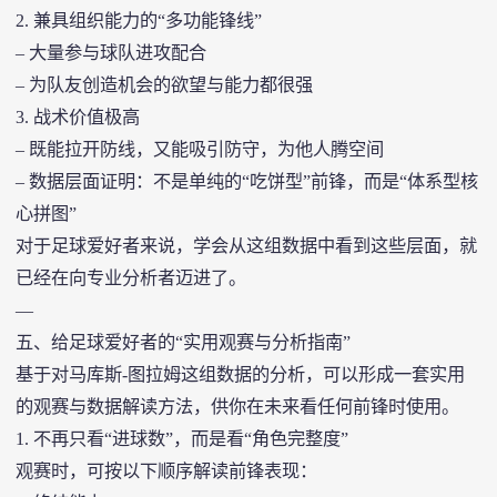
2. 兼具组织能力的“多功能锋线”
– 大量参与球队进攻配合
– 为队友创造机会的欲望与能力都很强
3. 战术价值极高
– 既能拉开防线，又能吸引防守，为他人腾空间
– 数据层面证明：不是单纯的“吃饼型”前锋，而是“体系型核
心拼图”
对于足球爱好者来说，学会从这组数据中看到这些层面，就
已经在向专业分析者迈进了。
—
五、给足球爱好者的“实用观赛与分析指南”
基于对马库斯-图拉姆这组数据的分析，可以形成一套实用
的观赛与数据解读方法，供你在未来看任何前锋时使用。
1. 不再只看“进球数”，而是看“角色完整度”
观赛时，可按以下顺序解读前锋表现：