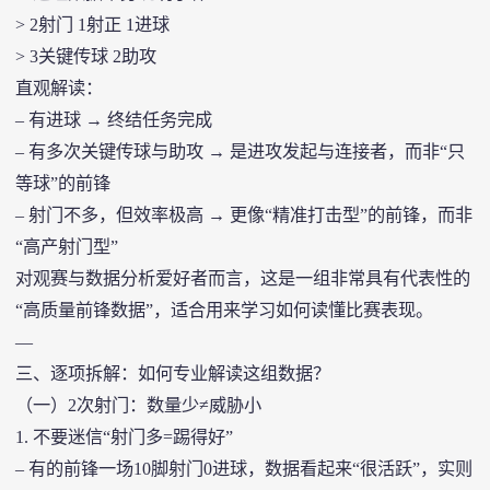
> 2射门 1射正 1进球
> 3关键传球 2助攻
直观解读：
– 有进球 → 终结任务完成
– 有多次关键传球与助攻 → 是进攻发起与连接者，而非“只
等球”的前锋
– 射门不多，但效率极高 → 更像“精准打击型”的前锋，而非
“高产射门型”
对观赛与数据分析爱好者而言，这是一组非常具有代表性的
“高质量前锋数据”，适合用来学习如何读懂比赛表现。
—
三、逐项拆解：如何专业解读这组数据？
（一）2次射门：数量少≠威胁小
1. 不要迷信“射门多=踢得好”
– 有的前锋一场10脚射门0进球，数据看起来“很活跃”，实则